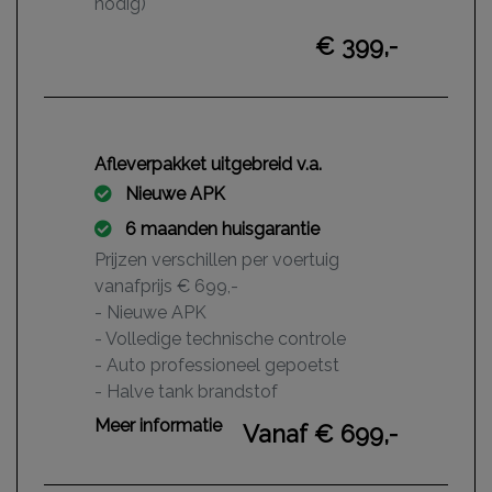
nodig)
€ 399,-
Afleverpakket uitgebreid v.a.
Nieuwe APK
6 maanden huisgarantie
Prijzen verschillen per voertuig
vanafprijs € 699,-
- Nieuwe APK
- Volledige technische controle
- Auto professioneel gepoetst
- Halve tank brandstof
- 6 maanden Instap garantie*
Meer informatie
Vanaf € 699,-
- Onderhoudsbeurt volgens schema
fabrikant