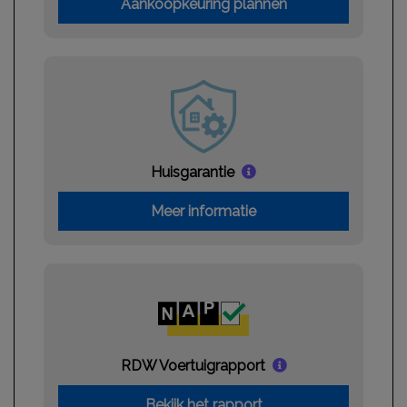
Aankoopkeuring plannen
Passagiersairbag
Sportstuur leder
Zij airbag(s) voor
Interieur
Achterbank in delen neerklapbaar
Huisgarantie
Airco
Aluminium interieur afwerking
Meer informatie
Binnenspiegel automatisch dimmend
Elektrische ramen achter
Elektrische ramen voor
Middenarmsteun voor
Sportstoelen
RDW Voertuigrapport
Sportstuur
Bekijk het rapport