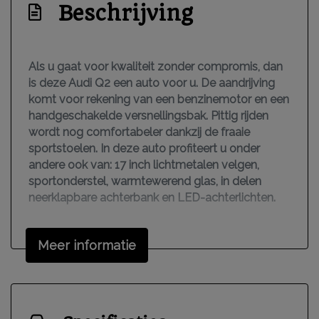
Beschrijving
Als u gaat voor kwaliteit zonder compromis, dan
is deze Audi Q2 een auto voor u. De aandrijving
komt voor rekening van een benzinemotor en een
handgeschakelde versnellingsbak. Pittig rijden
wordt nog comfortabeler dankzij de fraaie
sportstoelen. In deze auto profiteert u onder
andere ook van: 17 inch lichtmetalen velgen,
sportonderstel, warmtewerend glas, in delen
neerklapbare achterbank en LED-achterlichten.
Terwijl het full map navigatiesysteem de ideale
Meer informatie
route voor u uitstippelt, geniet u van de kwaliteit
van het audio-installatiesysteem. De bediening is
bovendien gemakkelijk via knoppen op het stuur.
Bij het wisselen van rijbaan kan een dode hoek
ontstaan waardoor achterliggers te dichtbij