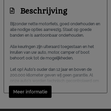
Beschrijving
Bijzonder nette motorfiets, goed onderhouden en
alle nodige opties aanwezig. Staat op goede
banden en is aantoonbaar onderhouden.
Alle keuringen zijn uiteraard toegestaan en het
inruilen van uw auto, motor, camper of boot
behoort ook tot de mogelijkheden.
Let op! Auto's ouder dan 12 jaar en boven de
200.000 kilometer geven wij geen garantie. Al
onze auto's worden technisch gecontroleerd om
zo een goed inzichtelijk beeld te krijgen wat u
Meer informatie
koopt. Wij hebben geen garagebedrijf en zijn
afhankelijk van derden voor het uitvoeren van
inspecties en reparaties. Auto's tot 12 jaar en
200.000 kilometer kunnen wij via AutoTrust in de