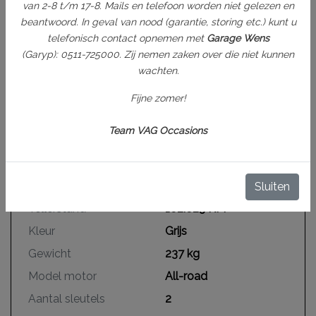
Meer informatie
Vanaf € 699,-
van 2-8 t/m 17-8. Mails en telefoon worden niet gelezen en
- Minimaal 1/2 tank brandstof
beantwoord. In geval van nood (garantie, storing etc.) kunt u
telefonisch contact opnemen met
Garage Wens
(Garyp): 0511-725000. Zij nemen zaken over die niet kunnen
wachten.
Fijne zomer!
Specificaties
Team VAG Occasions
Kenteken
13MHKJ
NL
Bouwjaar
2017
BTW of Marge
Marge
Sluiten
Tellerstand
102.623 KM
Kleur
Grijs
Gewicht
237 kg
Model motor
All-road
Aantal sleutels
2