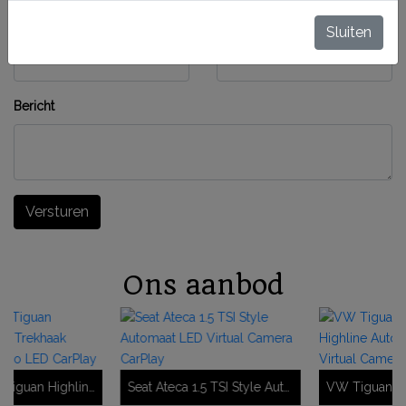
E-mailadres
Telefoonnummer
Sluiten
Bericht
Versturen
Ons aanbod
Volkswagen Tiguan Highline 1.4 TSI Trekhaak Virtual ACC Pano LED CarPlay
Seat Ateca 1.5 TSI Style Automaat LED Virtual Camera CarPlay