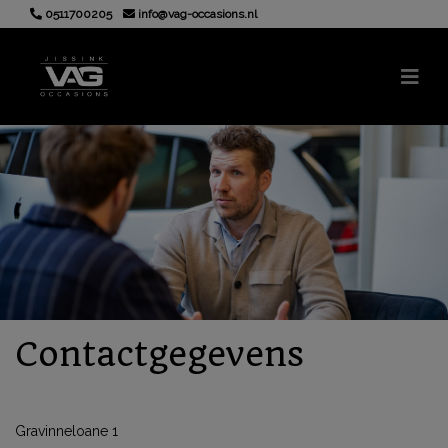
0511700205
info@vag-occasions.nl
Contactgegevens
Gravinneloane 1