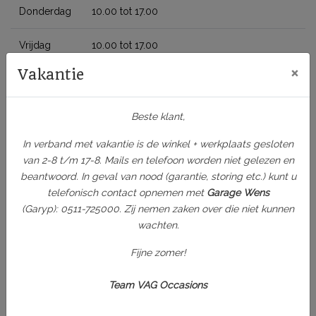
Donderdag
10.00 tot 17.00
Vrijdag
10.00 tot 17.00
×
Vakantie
Zaterdag
10.00 tot 14.00 (later mogelijk op afspraak)
Zondag
Gesloten
Beste klant,
In verband met vakantie is de winkel + werkplaats gesloten
- Maandag 3 augustus t/m maandag 17 augustus: gesloten
van 2-8 t/m 17-8. Mails en telefoon worden niet gelezen en
(zomervakantie)
beantwoord. In geval van nood (garantie, storing etc.) kunt u
- Let op: vanaf 18 augustus zijn wij standaard geopend van
telefonisch contact opnemen met
Garage Wens
dinsdag t/m zaterdag.
(Garyp): 0511-725000. Zij nemen zaken over die niet kunnen
wachten.
Contactformulier
Fijne zomer!
Naam
Team VAG Occasions