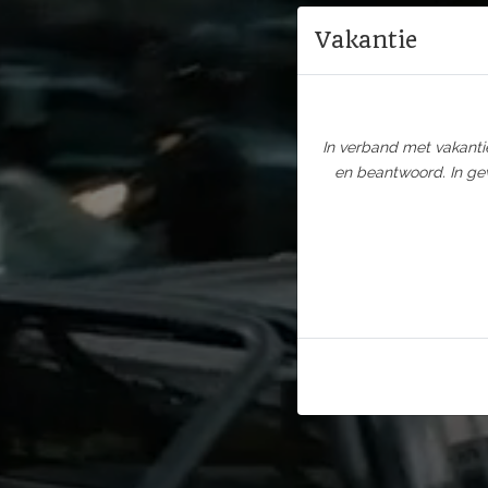
Vakantie
In verband met vakantie
en beantwoord. In gev