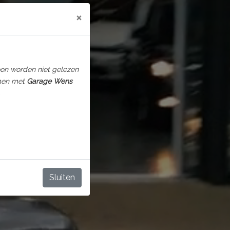
×
foon worden niet gelezen
emen met
Garage Wens
.
Sluiten